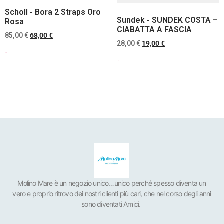
Scholl - Bora 2 Straps Oro
Sundek - SUNDEK COSTA –
Rosa
CIABATTA A FASCIA
85,00
€
68,00
€
28,00
€
19,00
€
Scegli
Scegli
Molino Mare è un negozio unico…unico perché spesso diventa un
vero e proprio ritrovo dei nostri clienti più cari, che nel corso degli anni
sono diventati Amici.