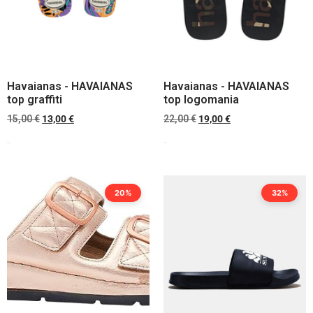
Havaianas - HAVAIANAS
Havaianas - HAVAIANAS
top graffiti
top logomania
15,00
€
13,00
€
22,00
€
19,00
€
Scegli
Scegli
20%
32%