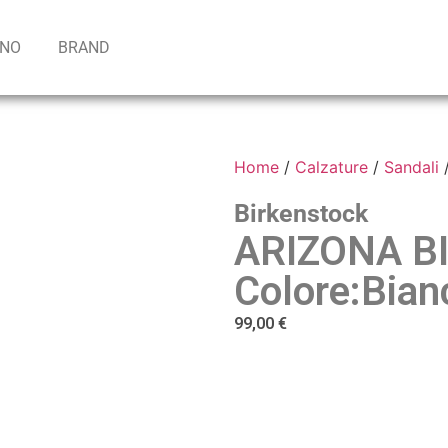
INO
BRAND
Home
/
Calzature
/
Sandali
/
Birkenstock
ARIZONA B
Colore:Bian
99,00
€