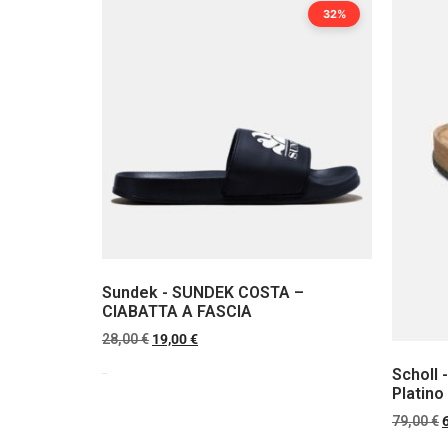
32%
Sundek - SUNDEK COSTA –
CIABATTA A FASCIA
28,00
€
19,00
€
Scholl 
Scegli
Platino
79,00
€