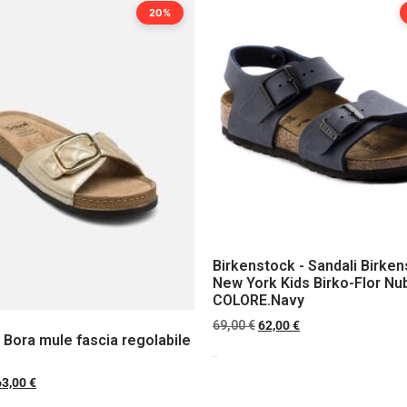
20%
Birkenstock - Sandali Birke
New York Kids Birko-Flor Nu
COLORE.Navy
69,00
€
62,00
€
- Bora mule fascia regolabile
Scegli
63,00
€