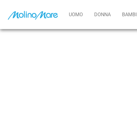
contenuto
UOMO
DONNA
BAMB