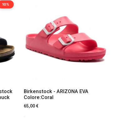
10%
nstock
Birkenstock - ARIZONA EVA
buck
Colore:Coral
65,00
€
Scegli