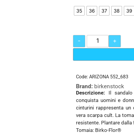
35
36
37
38
39
-
+
Code: ARIZONA 552_683
Brand:
birkenstock
Descrizione:
Il sandal
conquista uomini e donne
cinturini rappresenta un
vera scarpa cult. La toma
resistente. Plantare dalla
Tomaia: Birko-Flor®