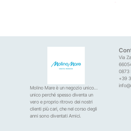
Scegli
Cont
Via Za
66054
0873
+39 3
info@
Molino Mare è un negozio unico…
unico perché spesso diventa un
vero e proprio ritrovo dei nostri
clienti più cari, che nel corso degli
anni sono diventati Amici.