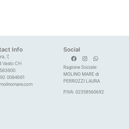
act Info
Social
ra, 7,
 Vasto CH
Ragione Sociale:
 583600
MOLINO MARE di
92 0084661
PERROZZI LAURA
molinomare.com
P.IVA: 02358560692