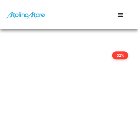
contenuto
32%