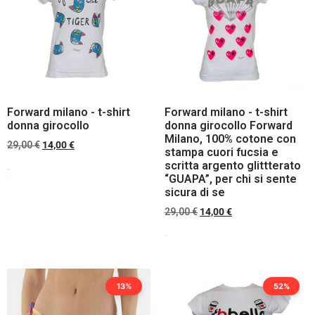
Forward milano - t-shirt
Forward milano - t-shirt
donna girocollo
donna girocollo Forward
Milano, 100% cotone con
29,00
€
14,00
€
stampa cuori fucsia e
scritta argento glittterato
Scegli
“GUAPA”, per chi si sente
sicura di se
29,00
€
14,00
€
Scegli
13%
52%