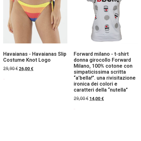
Havaianas - Havaianas Slip
Forward milano - t-shirt
Costume Knot Logo
donna girocollo Forward
Milano, 100% cotone con
29,90
€
26,00
€
simpaticissima scritta
“a’bella!”. una rivisitazione
Scegli
ironica dei colori e
caratteri della “nutella”
29,00
€
14,00
€
Scegli