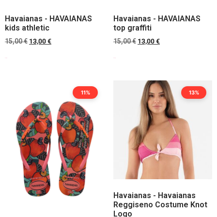
Havaianas - HAVAIANAS
Havaianas - HAVAIANAS
kids athletic
top graffiti
15,00
€
13,00
€
15,00
€
13,00
€
Scegli
Scegli
11%
13%
Havaianas - Havaianas
Reggiseno Costume Knot
Logo