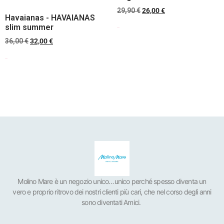
29,90
€
26,00
€
Havaianas - HAVAIANAS
slim summer
Scegli
36,00
€
32,00
€
Scegli
Molino Mare è un negozio unico…unico perché spesso diventa un
vero e proprio ritrovo dei nostri clienti più cari, che nel corso degli anni
sono diventati Amici.