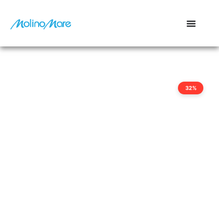
contenuto
32%