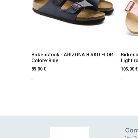
Birkenstock - ARIZONA BIRKO FLOR
Birkens
Colore:Blue
Light r
85,00
€
105,00
€
Scegli
Scegli
Cont
Via Za