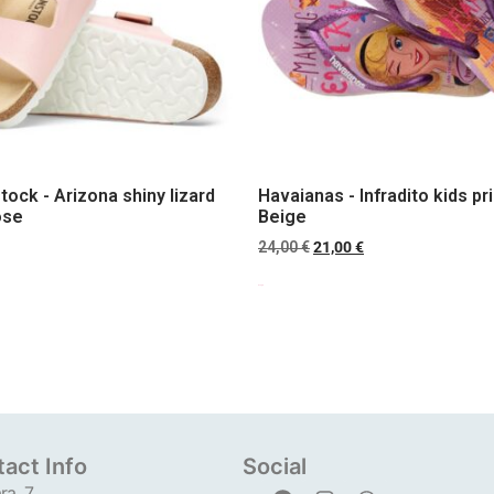
tock - Arizona shiny lizard
Havaianas - Infradito kids p
ose
Beige
24,00
€
21,00
€
Scegli
act Info
Social
ra, 7,