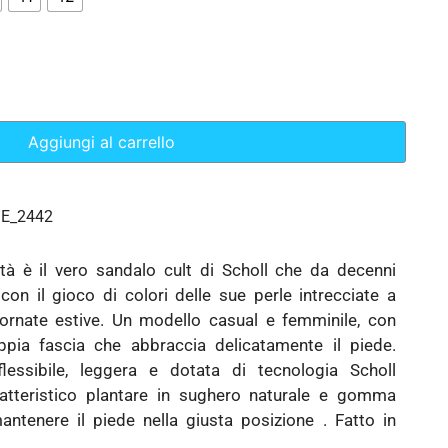
Aggiungi al carrello
GE_2442
à è il vero sandalo cult di Scholl che da decenni
con il gioco di colori delle sue perle intrecciate a
rnate estive. Un modello casual e femminile, con
pia fascia che abbraccia delicatamente il piede.
flessibile, leggera e dotata di tecnologia Scholl
ratteristico plantare in sughero naturale e gomma
antenere il piede nella giusta posizione . Fatto in