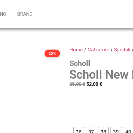
INO
BRAND
Home
/
Calzature
/
Sandali
/
20%
Scholl
Scholl New
65,00
€
52,00
€
36
37
38
39
40