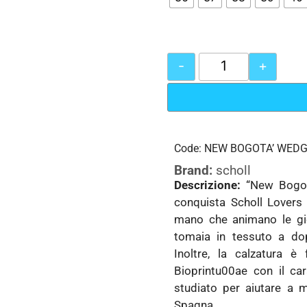
-
+
Code: NEW BOGOTA’ WED
Brand:
scholl
Descrizione:
“New Bogot
conquista Scholl Lovers 
mano che animano le gio
tomaia in tessuto a dop
Inoltre, la calzatura è 
Bioprintu00ae con il ca
studiato per aiutare a m
Spagna.