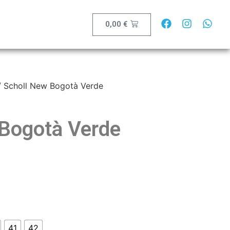
0,00
€
 Scholl New Bogotà Verde
 Bogotà Verde
41
42