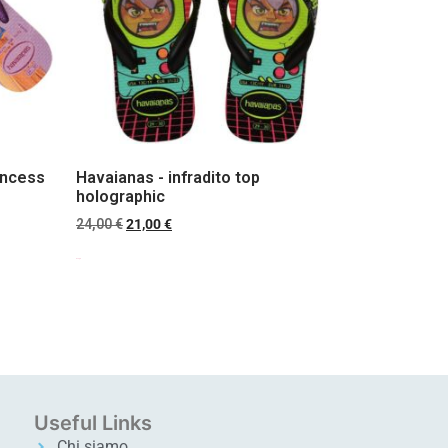
rincess
Havaianas - infradito top
holographic
24,00
€
21,00
€
Scegli
Useful Links
Chi siamo