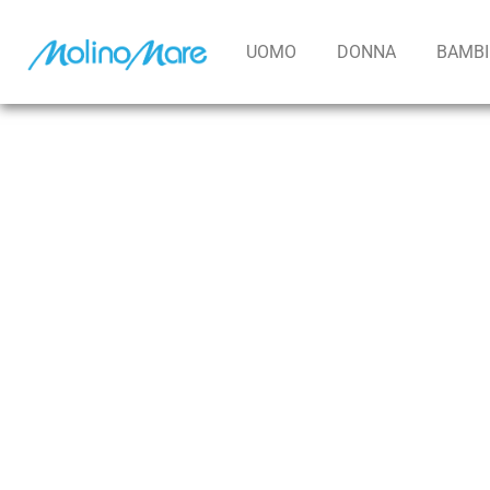
contenuto
UOMO
DONNA
BAMB