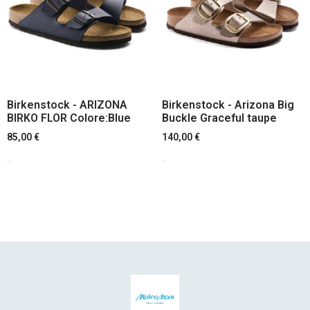
Birkenstock - ARIZONA
Birkenstock - Arizona Big
BIRKO FLOR Colore:Blue
Buckle Graceful taupe
85,00
€
140,00
€
Scegli
Scegli