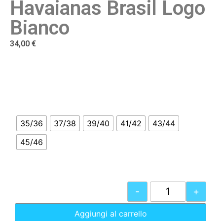
Havaianas Brasil Logo
Bianco
34,00
€
35/36
37/38
39/40
41/42
43/44
45/46
-
+
Aggiungi al carrello