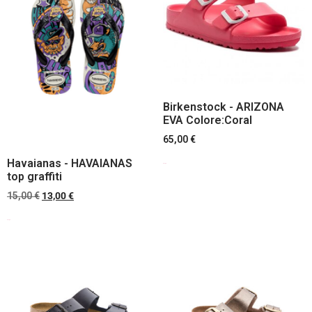
Birkenstock - ARIZONA
EVA Colore:Coral
65,00
€
Havaianas - HAVAIANAS
Scegli
top graffiti
15,00
€
13,00
€
Scegli