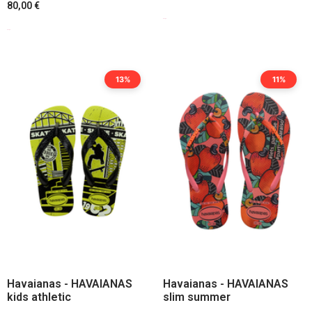
80,00
€
Scegli
Scegli
13%
11%
Havaianas - HAVAIANAS
Havaianas - HAVAIANAS
kids athletic
slim summer