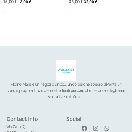
15,00
€
13,00
€
36,00
€
32,00
€
Scegli
Scegli
Molino Mare è un negozio unico…unico perché spesso diventa un
vero e proprio ritrovo dei nostri clienti più cari, che nel corso degli anni
sono diventati Amici.
Contact Info
Social
Via Zara, 7,