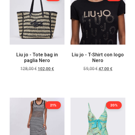
Liu jo - Tote bag in
Liu jo - T-Shirt con logo
paglia Nero
Nero
128,00
€
102,00
€
59,00
€
47,00
€
Scegli
Scegli
21%
20%