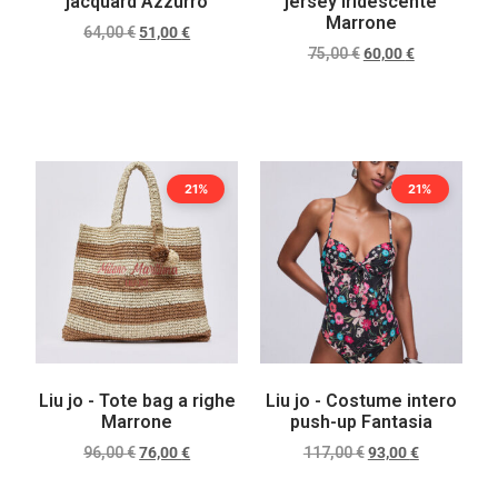
jacquard Azzurro
jersey iridescente
Marrone
64,00
€
51,00
€
75,00
€
60,00
€
Scegli
Scegli
21%
21%
Liu jo - Tote bag a righe
Liu jo - Costume intero
Marrone
push-up Fantasia
96,00
€
76,00
€
117,00
€
93,00
€