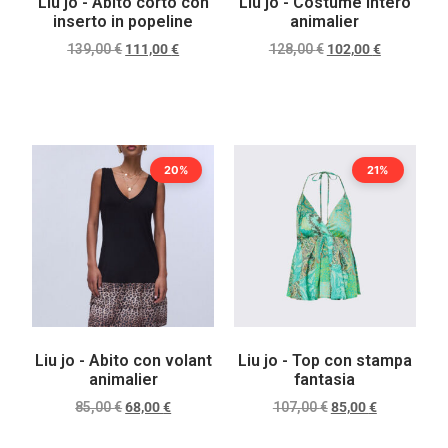
Liu jo - Abito corto con
Liu jo - Costume intero
inserto in popeline
animalier
139,00
€
111,00
€
128,00
€
102,00
€
Scegli
Scegli
20%
21%
Liu jo - Abito con volant
Liu jo - Top con stampa
animalier
fantasia
85,00
€
68,00
€
107,00
€
85,00
€