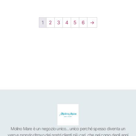
Scegli
Scegli
1
2
3
4
5
6
→
Molino Mare è un negozio unico…unico perché spesso diventa un
vero e proprio ritrovo dei nostri clienti più cari, che nel corso degli anni