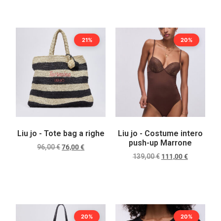
Scegli
Scegli
21%
20%
Liu jo - Tote bag a righe
Liu jo - Costume intero
push-up Marrone
96,00
€
76,00
€
139,00
€
111,00
€
Scegli
Scegli
20%
20%