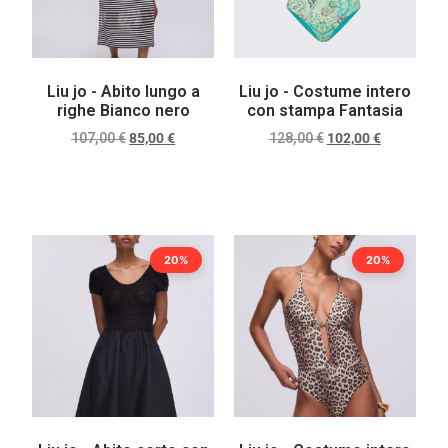
Liu jo - Abito lungo a
Liu jo - Costume intero
righe Bianco nero
con stampa Fantasia
107,00
€
85,00
€
128,00
€
102,00
€
Scegli
Scegli
20%
20%