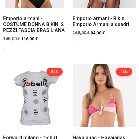
Emporio armani -
Emporio armani - Bikini
COSTUME DONNA BIKINI 2
Emporio Armani a quadri
PEZZI FASCIA BRASILIANA
168,00
€
84,00
€
145,00
€
116,00
€
Scegli
Scegli
52%
13%
Forward milano - t-shirt
Havaianas - Havaianas