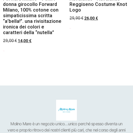
donna girocollo Forward
Reggiseno Costume Knot
Milano, 100% cotone con
Logo
simpaticissima scritta
29,90
€
26,00
€
“a’bella!”. una rivisitazione
ironica dei colori e
Scegli
caratteri della “nutella”
29,00
€
14,00
€
Scegli
Molino Mare è un negozio unico…unico perché spesso diventa un
vero e proprio ritrovo dei nostri clienti più cari, che nel corso degli anni