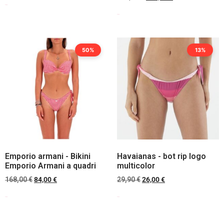
Scegli
Scegli
50%
13%
Emporio armani - Bikini
Havaianas - bot rip logo
Emporio Armani a quadri
multicolor
168,00
€
84,00
€
29,90
€
26,00
€
Scegli
Scegli