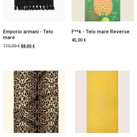
Emporio armani - Telo
F**k - Telo mare Reverse
mare
45,00
€
110,00
€
88,00
€
Scegli
Scegli