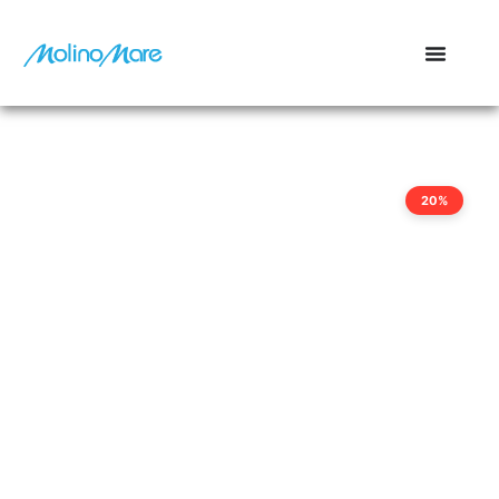
contenuto
20%