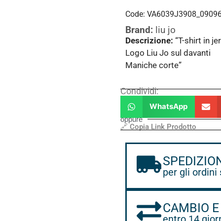
Code: VA6039J3908_0909
Brand:
liu jo
Descrizione:
“T-shirt in j
Logo Liu Jo sul davanti
Maniche corte”
Condividi:
WhatsApp
oppure
🔗 Copia Link Prodotto
SPEDIZIO
per gli ordini
CAMBIO E
entro 14 gior