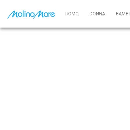
contenuto
UOMO
DONNA
BAMB