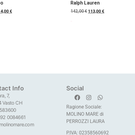
lo
Ralph Lauren
14,00
€
142,00
€
113,00
€
Scegli
act Info
Social
ra, 7,
 Vasto CH
Ragione Sociale:
 583600
MOLINO MARE di
92 0084661
PERROZZI LAURA
molinomare.com
P.IVA: 02358560692