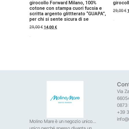
girocollo Forward Milano, 100%
girocol
cotone con stampa cuori fucsia e
29,00
€
scritta argento glittterato “GUAPA”,
per chi si sente sicura di se
Scegli
29,00
€
14,00
€
Scegli
Cont
Via Za
66054
0873
+39 3
info@
Molino Mare è un negozio unico…
unico perché spesso diventa un