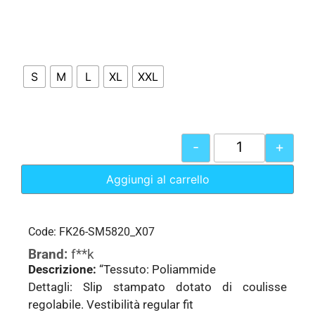
S
M
L
XL
XXL
-
+
Aggiungi al carrello
Code: FK26-SM5820_X07
Brand:
f**k
Descrizione:
“Tessuto: Poliammide
Dettagli: Slip stampato dotato di coulisse
regolabile. Vestibilità regular fit