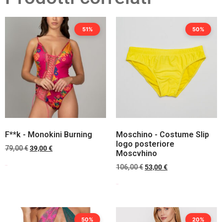
51%
50%
F**k - Monokini Burning
Moschino - Costume Slip
logo posteriore
79,00
€
39,00
€
Moscvhino
106,00
€
53,00
€
Scegli
Scegli
50%
20%