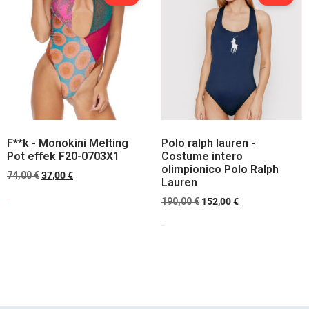
F**k - Monokini Melting
Polo ralph lauren -
Pot effek F20-0703X1
Costume intero
olimpionico Polo Ralph
74,00
€
37,00
€
Lauren
190,00
€
152,00
€
Scegli
Scegli