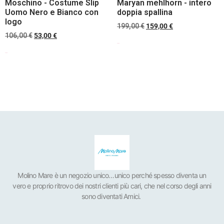
Moschino - Costume Slip
Maryan mehlhorn - intero
Uomo Nero e Bianco con
doppia spallina
logo
199,00
€
159,00
€
106,00
€
53,00
€
Scegli
Scegli
Molino Mare è un negozio unico…unico perché spesso diventa un
vero e proprio ritrovo dei nostri clienti più cari, che nel corso degli anni
sono diventati Amici.