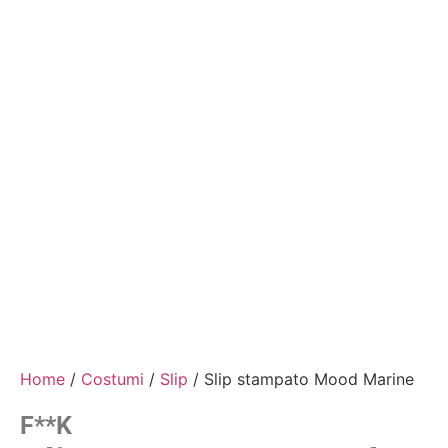
Home
/
Costumi
/
Slip
/ Slip stampato Mood Marine
F**k