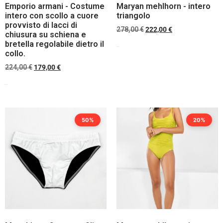
Emporio armani - Costume
Maryan mehlhorn - intero
intero con scollo a cuore
triangolo
provvisto di lacci di
278,00
€
222,00
€
chiusura su schiena e
bretella regolabile dietro il
Scegli
collo.
224,00
€
179,00
€
Scegli
50%
20%