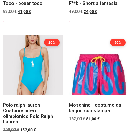
Toco - boxer toco
F**k - Short a fantasia
83,00
€
41,00
€
49,00
€
24,00
€
Scegli
Scegli
20%
50%
Polo ralph lauren -
Moschino - costume da
Costume intero
bagno con stampa
olimpionico Polo Ralph
162,00
€
81,00
€
Lauren
190,00
€
152,00
€
Scegli