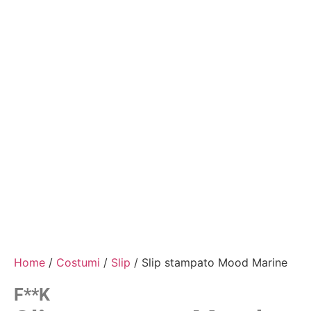
Home
/
Costumi
/
Slip
/ Slip stampato Mood Marine
F**k