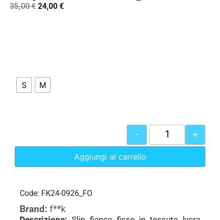
35,00
€
24,00
€
S
M
-
+
Aggiungi al carrello
Code: FK24-0926_FO
Brand:
f**k
Descrizione:
Slip fianco fisso in tessuto lycra