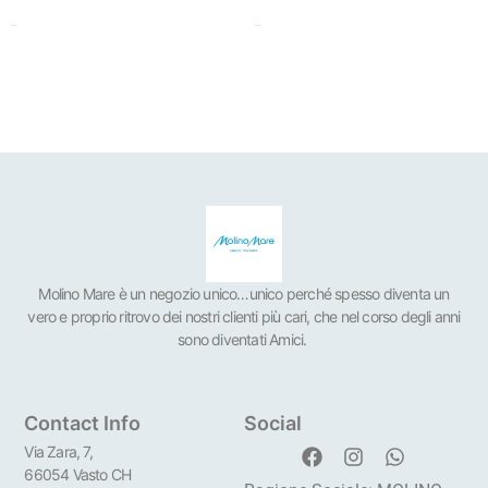
Scegli
Scegli
Molino Mare è un negozio unico…unico perché spesso diventa un
vero e proprio ritrovo dei nostri clienti più cari, che nel corso degli anni
sono diventati Amici.
Contact Info
Social
Via Zara, 7,
66054 Vasto CH