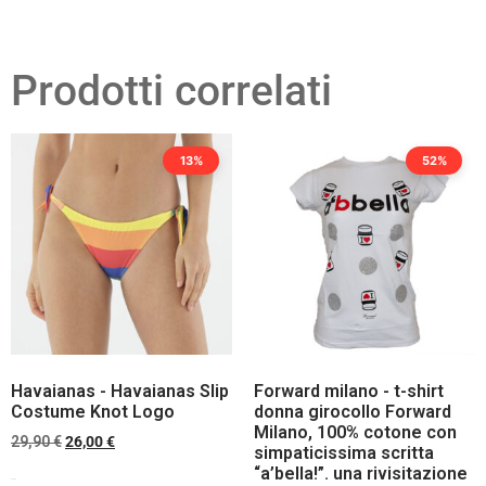
Prodotti correlati
13%
52%
Havaianas - Havaianas Slip
Forward milano - t-shirt
Costume Knot Logo
donna girocollo Forward
Milano, 100% cotone con
29,90
€
26,00
€
simpaticissima scritta
“a’bella!”. una rivisitazione
Scegli