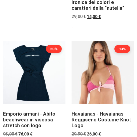
ironica dei colori e
caratteri della “nutella”
29,00
€
14,00
€
Scegli
20%
13%
Emporio armani - Abito
Havaianas - Havaianas
beachwear in viscosa
Reggiseno Costume Knot
stretch con logo
Logo
95,00
€
76,00
€
29,90
€
26,00
€