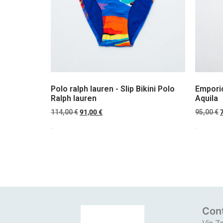
Polo ralph lauren - Slip Bikini Polo
Emporio
Ralph lauren
Aquila
114,00
€
91,00
€
95,00
€
Scegli
Scegli
Cont
Via Za