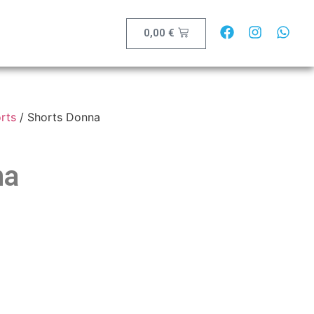
0,00
€
rts
/ Shorts Donna
na