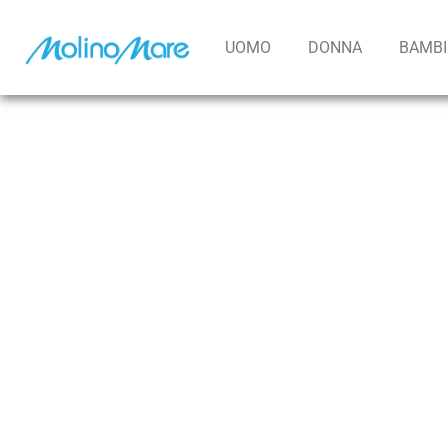
contenuto
UOMO
DONNA
BAMB