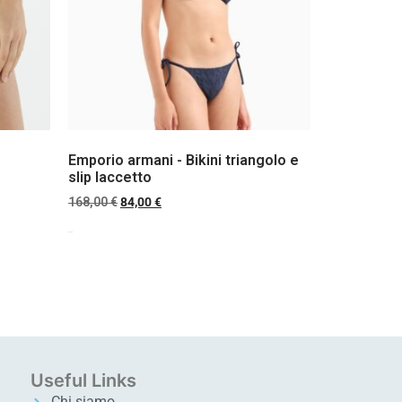
Emporio armani - Bikini triangolo e
slip laccetto
168,00
€
84,00
€
Scegli
Useful Links
Chi siamo