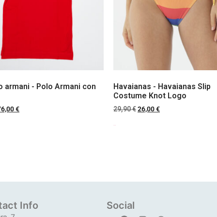
 armani - Polo Armani con
Havaianas - Havaianas Slip
Costume Knot Logo
76,00
€
29,90
€
26,00
€
Scegli
act Info
Social
ra, 7,