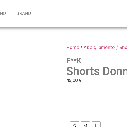
INO
BRAND
Home
/
Abbigliamento
/
Sho
F**k
Shorts Don
45,00
€
S
M
L