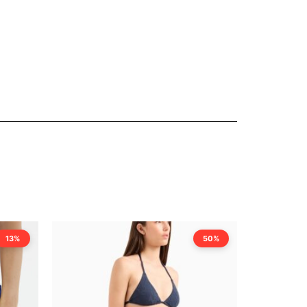
13%
50%