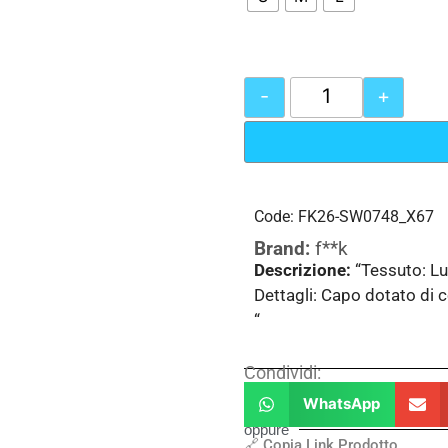
-
+
Code: FK26-SW0748_X67
Brand:
f**k
Descrizione:
“Tessuto: Lu
Dettagli: Capo dotato di c
“
Condividi:
WhatsApp
oppure
🔗 Copia Link Prodotto