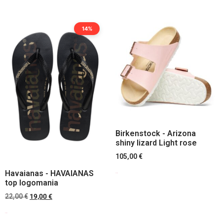
14%
Birkenstock - Arizona
shiny lizard Light rose
105,00
€
Havaianas - HAVAIANAS
Scegli
top logomania
22,00
€
19,00
€
Scegli