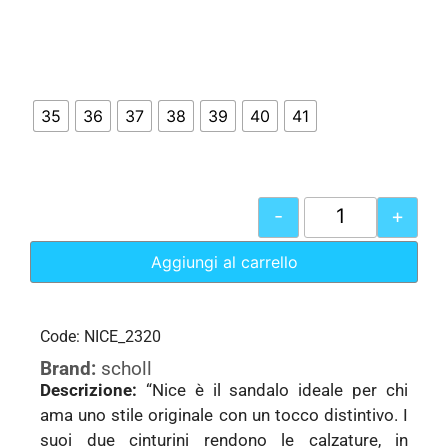
35
36
37
38
39
40
41
-
+
Aggiungi al carrello
Code: NICE_2320
Brand:
scholl
Descrizione:
“Nice è il sandalo ideale per chi
ama uno stile originale con un tocco distintivo. I
suoi due cinturini rendono le calzature, in