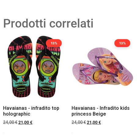
Prodotti correlati
13%
13%
Havaianas - infradito top
Havaianas - Infradito kids
holographic
princess Beige
24,00
€
21,00
€
24,00
€
21,00
€
Scegli
Scegli