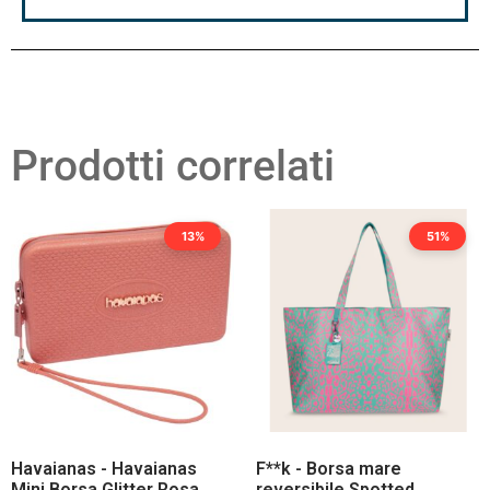
Prodotti correlati
13%
51%
Havaianas - Havaianas
F**k - Borsa mare
Mini Borsa Glitter Rosa
reversibile Spotted