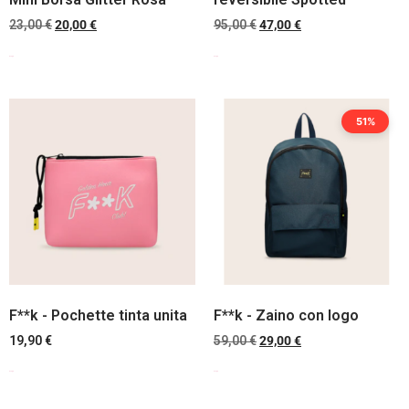
23,00
€
20,00
€
95,00
€
47,00
€
Scegli
Scegli
51%
F**k - Pochette tinta unita
F**k - Zaino con logo
19,90
€
59,00
€
29,00
€
Scegli
Scegli