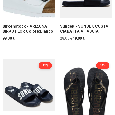
Birkenstock - ARIZONA
Sundek - SUNDEK COSTA –
BIRKO FLOR Colore:Bianco
CIABATTA A FASCIA
99,00
€
28,00
€
19,00
€
Scegli
Scegli
32%
14%