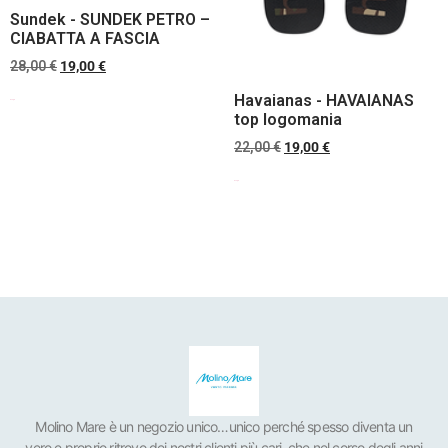
Sundek - SUNDEK PETRO –
CIABATTA A FASCIA
28,00
€
19,00
€
Havaianas - HAVAIANAS
Scegli
top logomania
22,00
€
19,00
€
Scegli
Molino Mare è un negozio unico…unico perché spesso diventa un
vero e proprio ritrovo dei nostri clienti più cari, che nel corso degli anni