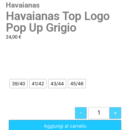
Havaianas
Havaianas Top Logo
Pop Up Grigio
24,00
€
39/40
41/42
43/44
45/46
-
+
Aggiungi al carrello