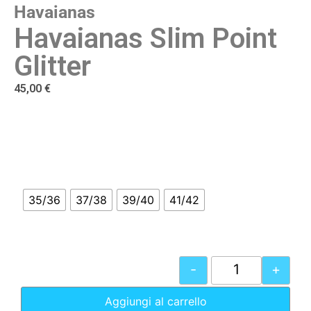
Havaianas
Havaianas Slim Point
Glitter
45,00
€
35/36
37/38
39/40
41/42
-
+
Aggiungi al carrello