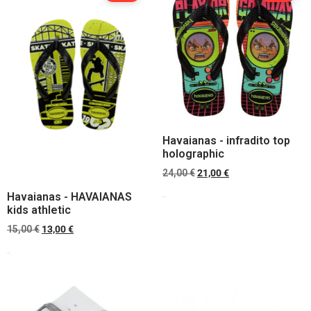
Havaianas - infradito top
holographic
24,00
€
21,00
€
Havaianas - HAVAIANAS
Scegli
kids athletic
15,00
€
13,00
€
Scegli