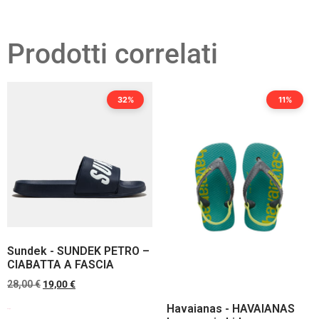
Prodotti correlati
32%
11%
Sundek - SUNDEK PETRO –
CIABATTA A FASCIA
28,00
€
19,00
€
Havaianas - HAVAIANAS
Scegli