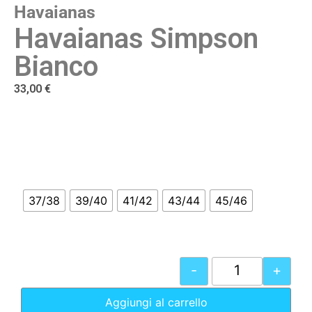
Havaianas
Havaianas Simpson
Bianco
33,00
€
37/38
39/40
41/42
43/44
45/46
-
+
Aggiungi al carrello