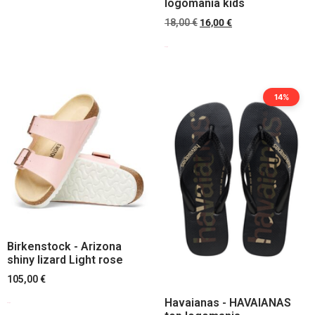
logomania kids
18,00
€
16,00
€
Scegli
14%
Birkenstock - Arizona
shiny lizard Light rose
105,00
€
Havaianas - HAVAIANAS
Scegli