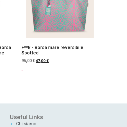
Borsa
F**k - Borsa mare reversibile
ne
Spotted
95,00
€
47,00
€
Scegli
Useful Links
Chi siamo