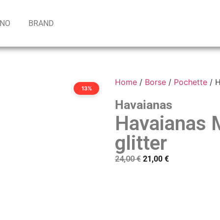
INO
BRAND
Home
/
Borse
/
Pochette
/ H
13%
Havaianas
Havaianas M
glitter
24,00
€
21,00
€