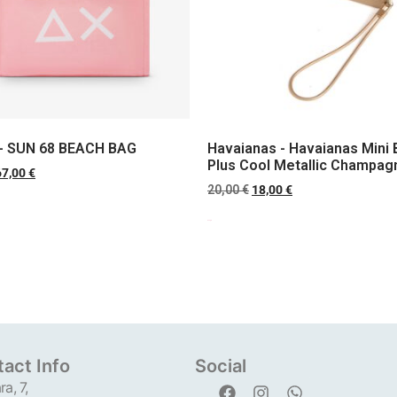
 - SUN 68 BEACH BAG
Havaianas - Havaianas Mini 
Plus Cool Metallic Champag
67,00
€
20,00
€
18,00
€
Scegli
act Info
Social
ra, 7,