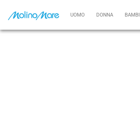
contenuto
UOMO
DONNA
BAMB