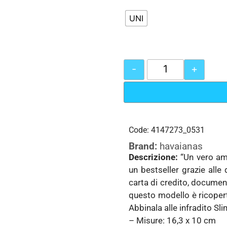
UNI
-
+
Code: 4147273_0531
Brand:
havaianas
Descrizione:
“Un vero am
un bestseller grazie alle
carta di credito, document
questo modello è ricoperto
Abbinala alle infradito Slim
– Misure: 16,3 x 10 cm