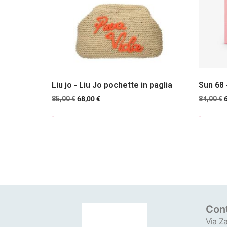
Liu jo - Liu Jo pochette in paglia
Sun 68
85,00
€
68,00
€
84,00
€
Scegli
Scegli
Cont
Via Za