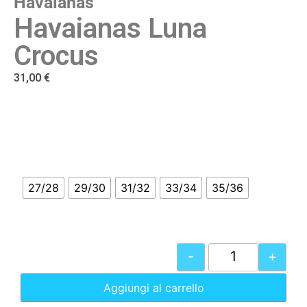
Havaianas
Havaianas Luna
Crocus
31,00
€
27/28
29/30
31/32
33/34
35/36
-
+
Aggiungi al carrello