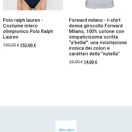
Polo ralph lauren -
Forward milano - t-shirt
Costume intero
donna girocollo Forward
olimpionico Polo Ralph
Milano, 100% cotone con
Lauren
simpaticissima scritta
“a’bella!”. una rivisitazione
190,00
€
152,00
€
ironica dei colori e
caratteri della “nutella”
Scegli
29,00
€
14,00
€
Scegli