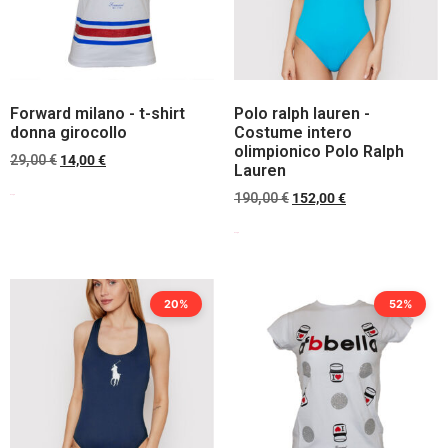
Forward milano - t-shirt
Polo ralph lauren -
donna girocollo
Costume intero
olimpionico Polo Ralph
29,00
€
14,00
€
Lauren
190,00
€
152,00
€
Scegli
Scegli
20%
52%