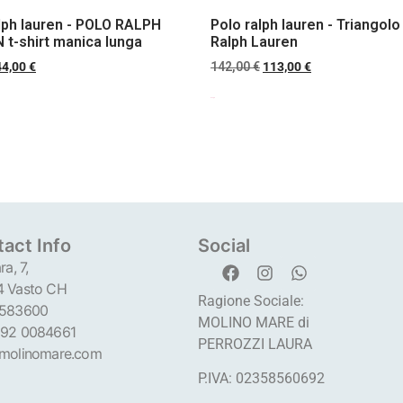
lph lauren - POLO RALPH
Polo ralph lauren - Triangolo
t-shirt manica lunga
Ralph Lauren
44,00
€
142,00
€
113,00
€
Scegli
act Info
Social
ra, 7,
 Vasto CH
Ragione Sociale:
 583600
MOLINO MARE di
92 0084661
PERROZZI LAURA
molinomare.com
P.IVA: 02358560692