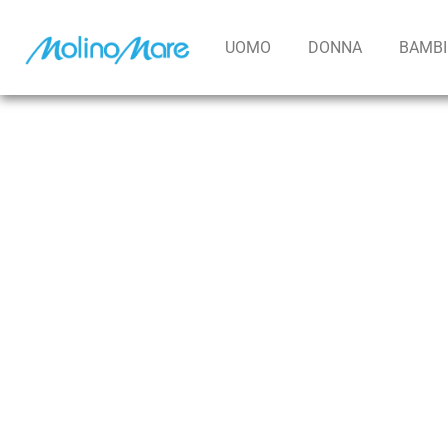
contenuto
UOMO
DONNA
BAMB