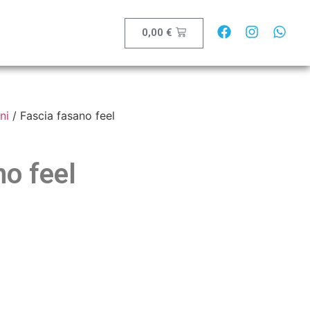
0,00
€
ni
/ Fascia fasano feel
no feel