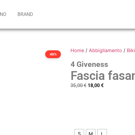
INO
BRAND
Home
/
Abbigliamento
/
Biki
49%
4 Giveness
Fascia fasa
35,00
€
18,00
€
S
M
L