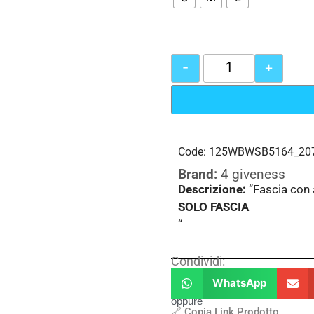
-
+
Code: 125WBWSB5164_20
Brand:
4 giveness
Descrizione:
“Fascia con 
SOLO FASCIA
“
Condividi:
WhatsApp
oppure
🔗 Copia Link Prodotto