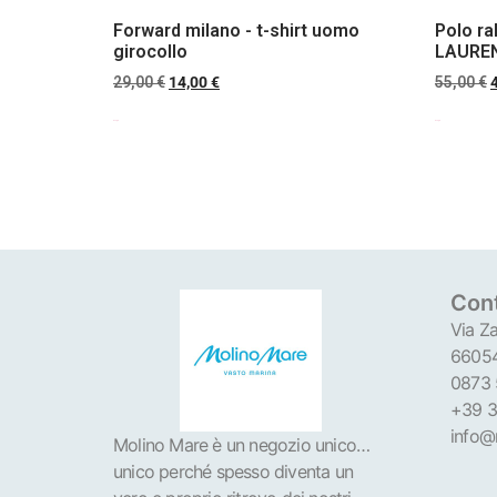
Forward milano - t-shirt uomo
Polo ra
girocollo
LAUREN 
29,00
€
14,00
€
55,00
€
Scegli
Scegli
Cont
Via Za
66054
0873
+39 3
info@
Molino Mare è un negozio unico…
unico perché spesso diventa un