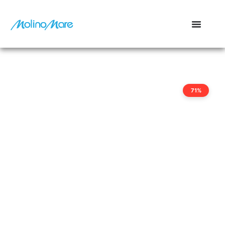
contenuto
71%