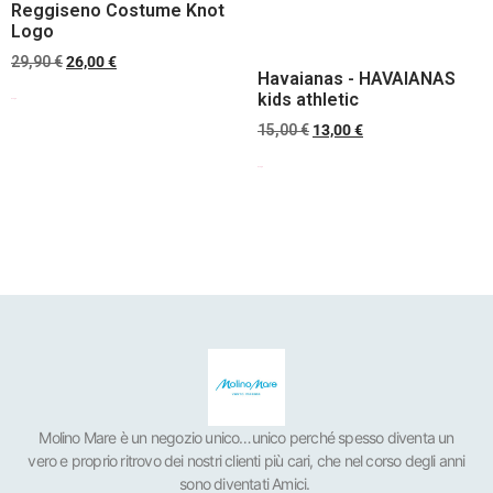
Reggiseno Costume Knot
Logo
29,90
€
26,00
€
Havaianas - HAVAIANAS
kids athletic
Scegli
15,00
€
13,00
€
Scegli
Molino Mare è un negozio unico…unico perché spesso diventa un
vero e proprio ritrovo dei nostri clienti più cari, che nel corso degli anni
sono diventati Amici.