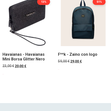
13%
51%
Havaianas - Havaianas
F**k - Zaino con logo
Mini Borsa Glitter Nero
59,00
€
29,00
€
23,00
€
20,00
€
Scegli
Scegli