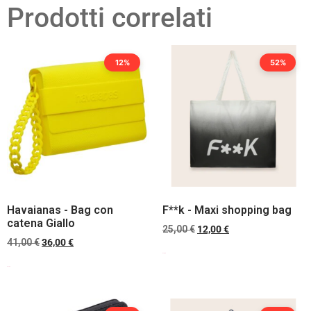
Prodotti correlati
12%
52%
Havaianas - Bag con
F**k - Maxi shopping bag
catena Giallo
25,00
€
12,00
€
41,00
€
36,00
€
Scegli
Scegli