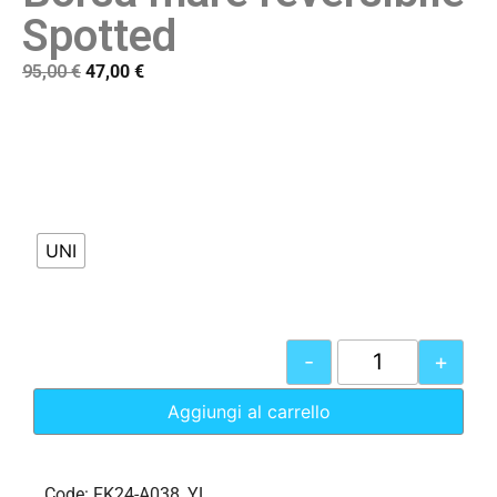
Spotted
95,00
€
47,00
€
UNI
-
+
Aggiungi al carrello
Code: FK24-A038_YL