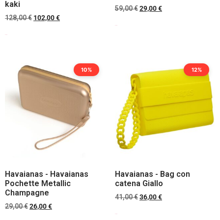
kaki
59,00
€
29,00
€
128,00
€
102,00
€
Scegli
Scegli
10%
12%
Havaianas - Havaianas
Havaianas - Bag con
Pochette Metallic
catena Giallo
Champagne
41,00
€
36,00
€
29,00
€
26,00
€
Scegli