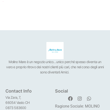
Scegli
Molino Mare è un negozio unico…unico perché spesso diventa un
vero e proprio ritrovo dei nostri clienti più cari, che nel corso degli anni
sono diventati Amici.
Contact Info
Social
Via Zara, 7,
66054 Vasto CH
Ragione Sociale: MOLINO
0873 583600