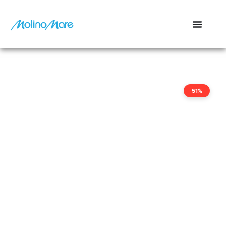
contenuto
51%