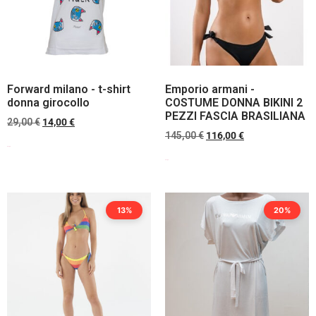
Forward milano - t-shirt
Emporio armani -
donna girocollo
COSTUME DONNA BIKINI 2
PEZZI FASCIA BRASILIANA
29,00
€
14,00
€
145,00
€
116,00
€
Scegli
Scegli
13%
20%