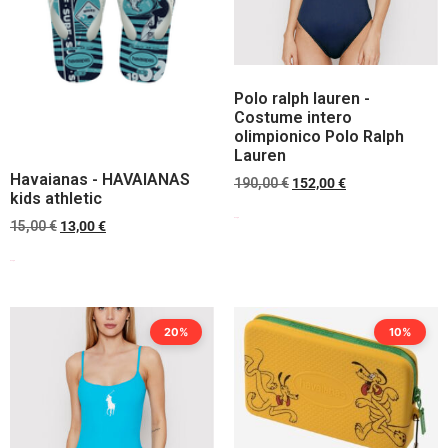
Polo ralph lauren -
Costume intero
olimpionico Polo Ralph
Lauren
Havaianas - HAVAIANAS
190,00
€
152,00
€
kids athletic
Scegli
15,00
€
13,00
€
Scegli
20%
10%