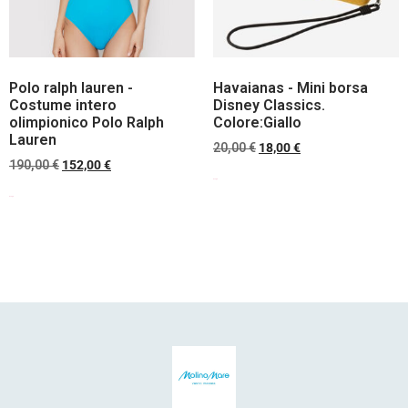
Polo ralph lauren -
Havaianas - Mini borsa
Costume intero
Disney Classics.
olimpionico Polo Ralph
Colore:Giallo
Lauren
20,00
€
18,00
€
190,00
€
152,00
€
Scegli
Scegli