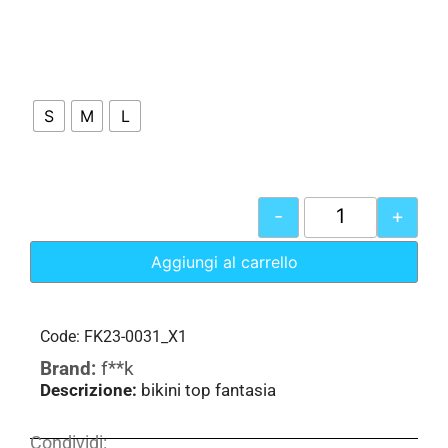
S
M
L
-
+
Aggiungi al carrello
Code: FK23-0031_X1
Brand:
f**k
Descrizione:
bikini top fantasia
Condividi: