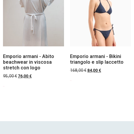
Emporio armani - Abito
Emporio armani - Bikini
beachwear in viscosa
triangolo e slip laccetto
stretch con logo
168,00
€
84,00
€
95,00
€
76,00
€
Scegli
Scegli