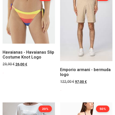
Havaianas - Havaianas Slip
Costume Knot Logo
29,90
€
26,00
€
Emporio armani - bermuda
logo
Scegli
122,00
€
97,00
€
Scegli
20%
50%