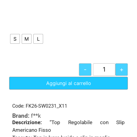
S
M
L
-
+
Aggiungi al carrello
Code: FK26-SW0231_X11
Brand:
f**k
Descrizione:
“Top Regolabile con Slip
Americano Fisso