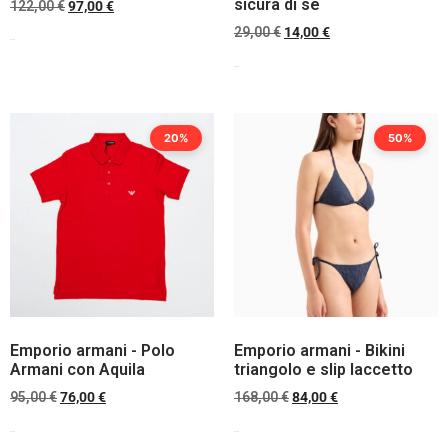
sicura di se
122,00
€
97,00
€
29,00
€
14,00
€
Scegli
Scegli
20%
50%
Emporio armani - Polo
Emporio armani - Bikini
Armani con Aquila
triangolo e slip laccetto
95,00
€
76,00
€
168,00
€
84,00
€
Scegli
Scegli