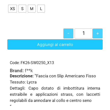
XS
S
M
L
-
+
Aggiungi al carrello
Code: FK26-SW0250_X13
Brand:
f**k
Descrizione:
“Fascia con Slip Americano Fisso
Tessuto: Lycra
Dettagli: Capo dotato di imbottitura interna
estraibile e applicazioni strass, con laccetti
regolabili da annodare al collo e centro seno
“