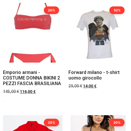
20%
52%
Emporio armani -
Forward milano - t-shirt
COSTUME DONNA BIKINI 2
uomo girocollo
PEZZI FASCIA BRASILIANA
29,00
€
14,00
€
145,00
€
116,00
€
Scegli
Scegli
20%
20%