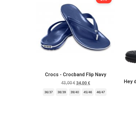
Crocs - Crocband Flip Navy
Hey d
43,00
€
34,00
€
36/37
38/39
39/40
45/46
46/47
Scegli