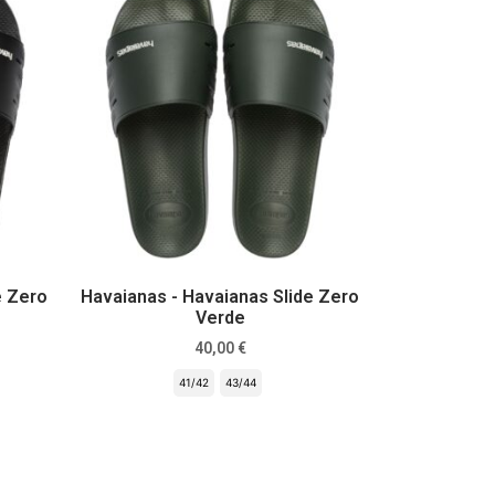
e Zero
Havaianas - Havaianas Slide Zero
Verde
40,00
€
41/42
43/44
Scegli