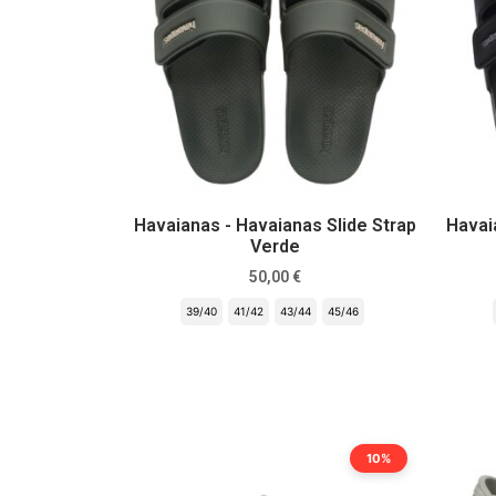
Havaianas - Havaianas Slide Strap
Havai
Verde
50,00
€
39/40
41/42
43/44
45/46
Scegli
10%