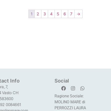
1
2
3
4
5
6
7
→
act Info
Social
ra, 7,
 Vasto CH
Ragione Sociale:
 583600
MOLINO MARE di
92 0084661
PERROZZI LAURA
molinomare.com