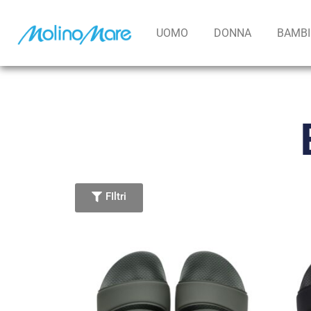
contenuto
UOMO
DONNA
BAMB
FIltri