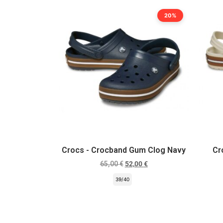
20%
Crocs - Crocband Gum Clog Navy
Cr
65,00
€
52,00
€
39/40
Scegli