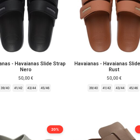
anas - Havaianas Slide Strap
Havaianas - Havaianas Slide
Nero
Rust
50,00
€
50,00
€
39/40
41/42
43/44
45/46
39/40
41/42
43/44
45/46
Scegli
Scegli
20%