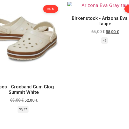
20%
Birkenstock - Arizona Eva
taupe
65,00
€
58,00
€
45
Scegli
ocs - Crocband Gum Clog
Summit White
65,00
€
52,00
€
36/37
Scegli