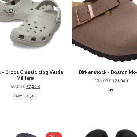
 - Crocs Classic clog Verde
Birkenstock - Boston Mo
Militare
135,00
€
121,00
€
59,00
€
47,00
€
43
41/42
45/46
Scegli
Scegli
20%