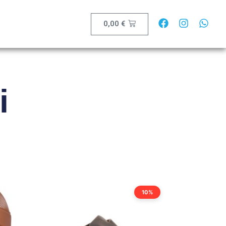
0,00
€
i
10%