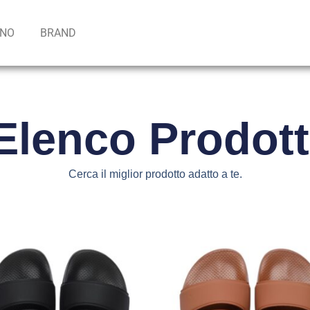
INO
BRAND
Elenco Prodott
Cerca il miglior prodotto adatto a te.