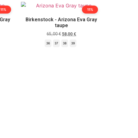
11%
11%
 Gray
Birkenstock - Arizona Eva Gray
taupe
65,00
€
58,00
€
36
37
38
39
Scegli