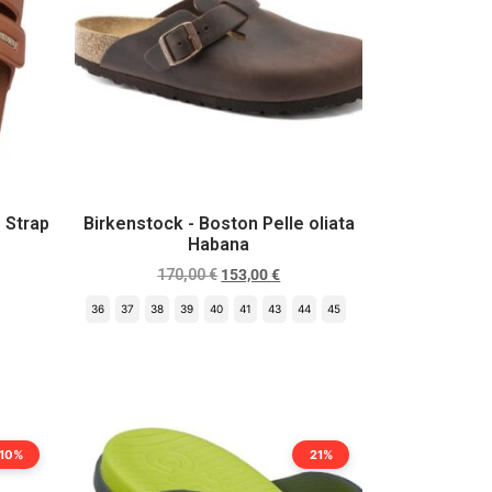
 Strap
Birkenstock - Boston Pelle oliata
Habana
170,00
€
153,00
€
36
37
38
39
40
41
43
44
45
Scegli
10%
21%