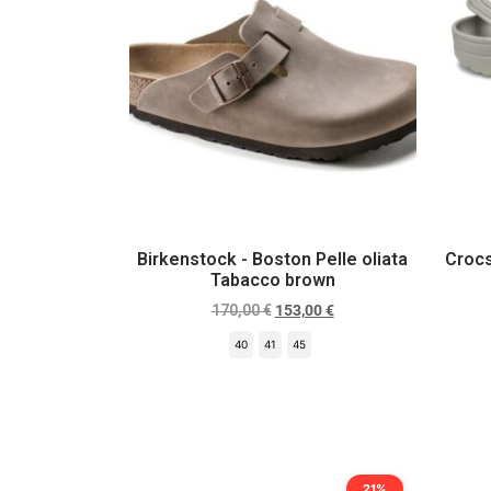
Birkenstock - Boston Pelle oliata
Crocs
Tabacco brown
170,00
€
153,00
€
40
41
45
Scegli
21%