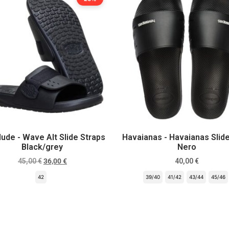
ude - Wave Alt Slide Straps
Havaianas - Havaianas Slid
Black/grey
Nero
45,00
€
36,00
€
40,00
€
42
39/40
41/42
43/44
45/46
Scegli
Scegli