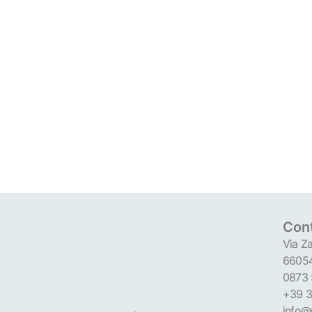
Cont
Via Za
66054
0873
+39 3
info@