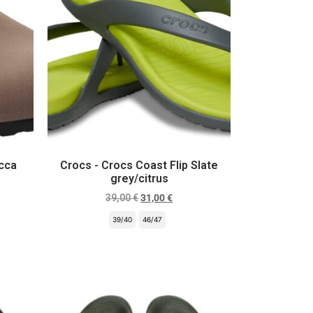
cca
Crocs - Crocs Coast Flip Slate
grey/citrus
39,00
€
31,00
€
39/40
46/47
Scegli