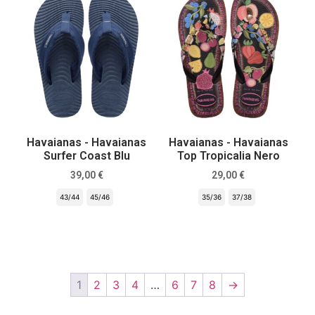
Havaianas - Havaianas
Havaianas - Havaianas
Surfer Coast Blu
Top Tropicalia Nero
39,00
€
29,00
€
43/44
45/46
35/36
37/38
Scegli
Scegli
1
2
3
4
…
6
7
8
→