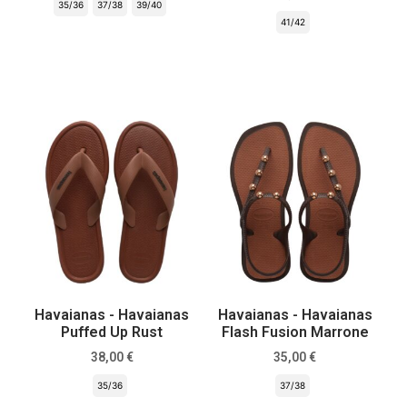
35/36
37/38
39/40
41/42
Scegli
Scegli
Havaianas - Havaianas
Havaianas - Havaianas
Puffed Up Rust
Flash Fusion Marrone
38,00
€
35,00
€
35/36
37/38