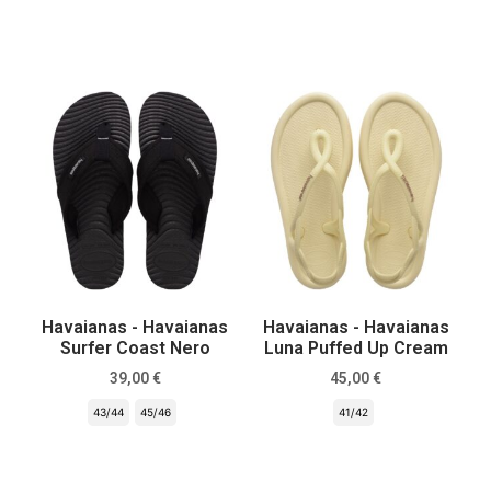
Scegli
Scegli
Havaianas - Havaianas
Havaianas - Havaianas
Surfer Coast Nero
Luna Puffed Up Cream
39,00
€
45,00
€
43/44
45/46
41/42
Scegli
Scegli