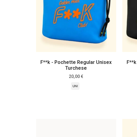
F**k - Pochette Regular Unisex
F**k
Turchese
20,00
€
UNI
Scegli