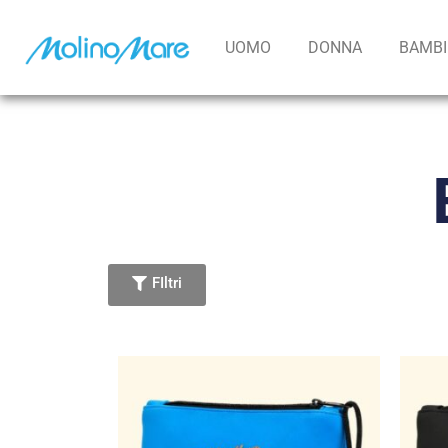
contenuto
UOMO
DONNA
BAMB
FIltri