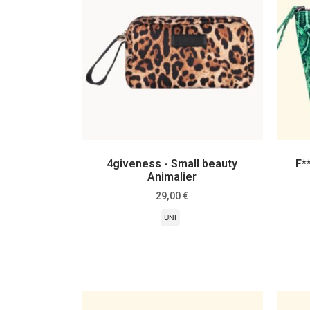
4giveness - Small beauty
F*
Animalier
29,00
€
UNI
Scegli