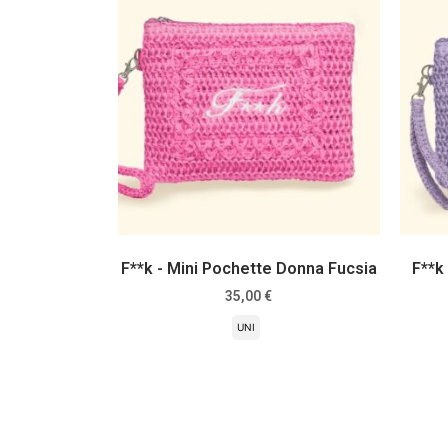
F**k - Mini Pochette Donna Fucsia
F**k
35,00
€
UNI
Scegli