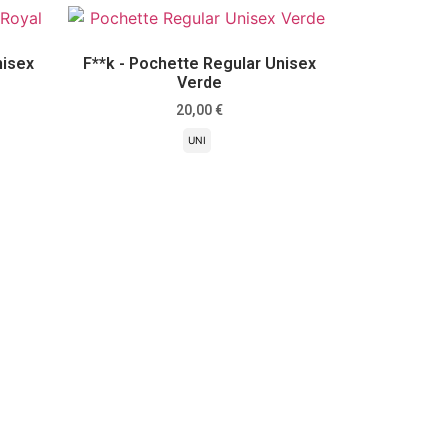
nisex
F**k - Pochette Regular Unisex
Verde
20,00
€
UNI
Scegli