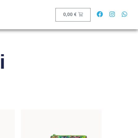
0,00
€
i