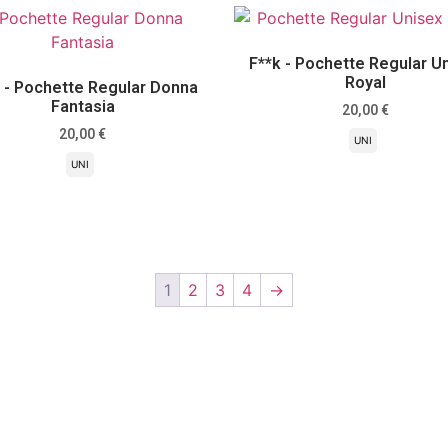
F**k - Pochette Regular U
Royal
 - Pochette Regular Donna
Fantasia
20,00
€
20,00
€
UNI
UNI
Scegli
Scegli
1
2
3
4
→