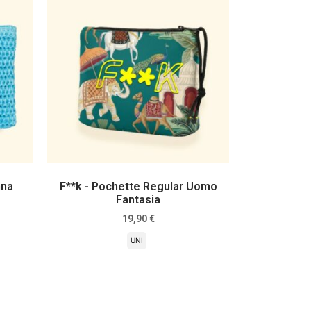
nna
F**k - Pochette Regular Uomo
Fantasia
19,90
€
UNI
Scegli