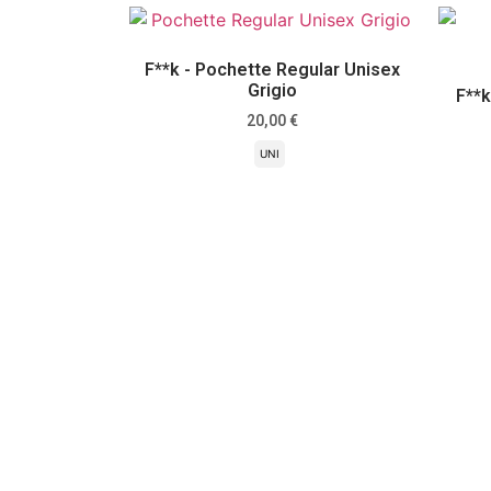
F**k - Pochette Regular Unisex
Grigio
F**k
20,00
€
UNI
Scegli