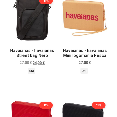
11%
Havaianas - havaianas
Havaianas - havaianas
Street bag Nero
Mini logomania Pesca
27,00
€
24,00
€
27,00
€
UNI
UNI
Scegli
Scegli
11%
11%