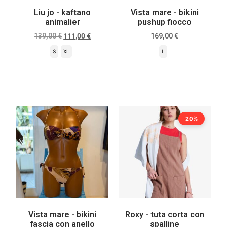
Liu jo - kaftano
Vista mare - bikini
animalier
pushup fiocco
139,00
€
111,00
€
169,00
€
S
XL
L
Scegli
Scegli
20%
Vista mare - bikini
Roxy - tuta corta con
fascia con anello
spalline