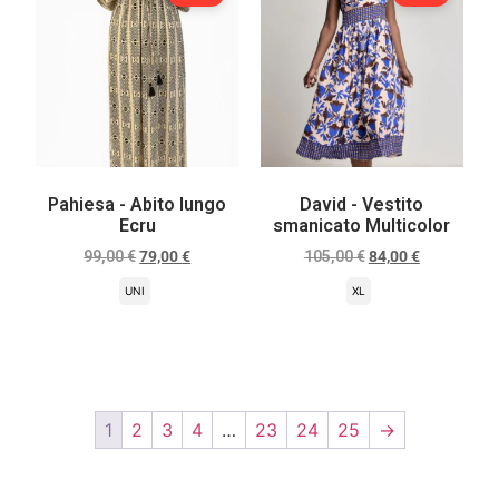
Pahiesa - Abito lungo
David - Vestito
Ecru
smanicato Multicolor
99,00
€
79,00
€
105,00
€
84,00
€
UNI
XL
Scegli
Scegli
1
2
3
4
…
23
24
25
→