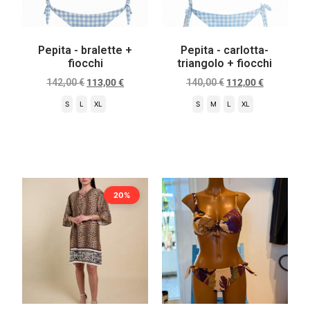
Pepita - bralette +
Pepita - carlotta-
fiocchi
triangolo + fiocchi
142,00
€
113,00
€
140,00
€
112,00
€
S
L
XL
S
M
L
XL
Scegli
Scegli
20%