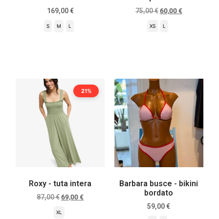
169,00
€
75,00
€
60,00
€
S
M
L
XS
L
Scegli
Scegli
21%
Roxy - tuta intera
Barbara busce - bikini
bordato
87,00
€
69,00
€
59,00
€
XL