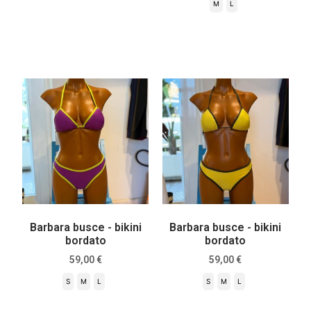
M
L
Scegli
Scegli
Barbara busce - bikini
Barbara busce - bikini
bordato
bordato
59,00
€
59,00
€
S
M
L
S
M
L