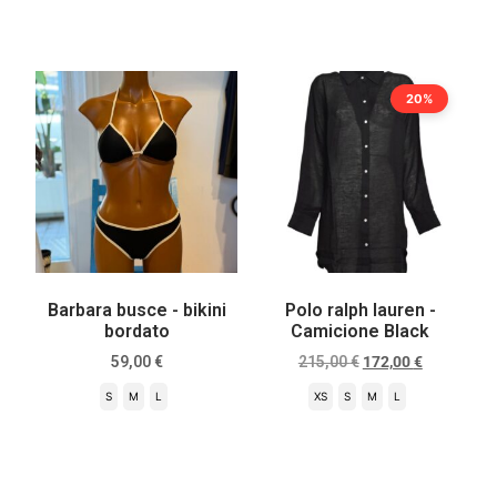
Scegli
Scegli
20%
Barbara busce - bikini
Polo ralph lauren -
bordato
Camicione Black
59,00
€
215,00
€
172,00
€
S
M
L
XS
S
M
L
Scegli
Scegli