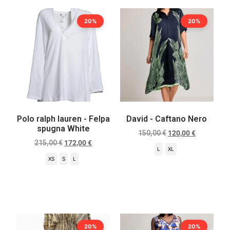
20%
20%
Polo ralph lauren - Felpa
David - Caftano Nero
spugna White
150,00
€
120,00
€
215,00
€
172,00
€
L
XL
XS
S
L
Scegli
Scegli
20%
20%