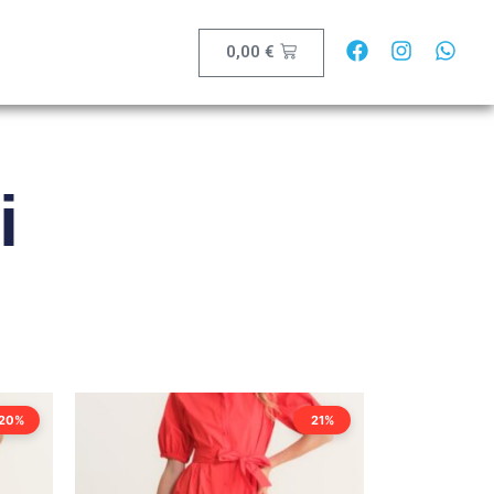
0,00
€
i
20%
21%