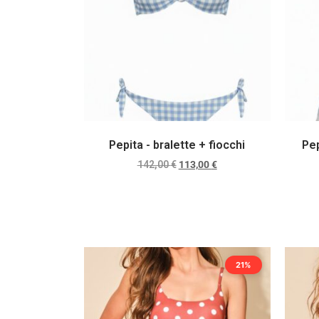
Pepita - bralette + fiocchi
Pep
142,00
€
113,00
€
Scegli
21%