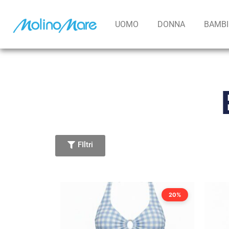
contenuto
UOMO
DONNA
BAMB
FIltri
20%