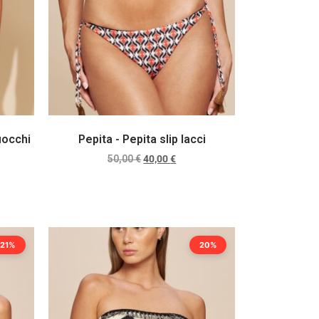
fiocchi
Pepita - Pepita slip lacci
50,00
€
40,00
€
Scegli
21%
20%