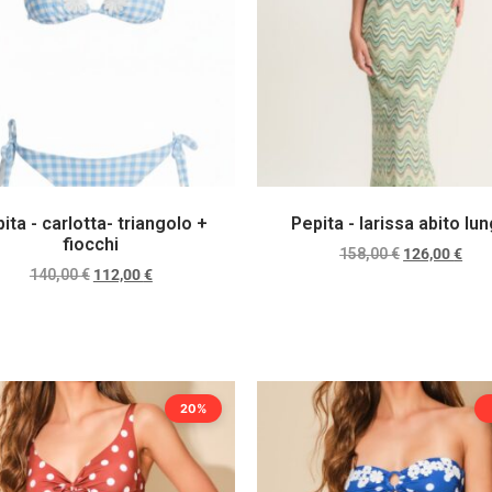
ita - carlotta- triangolo +
Pepita - larissa abito lu
fiocchi
158,00
€
126,00
€
140,00
€
112,00
€
Scegli
Scegli
20%