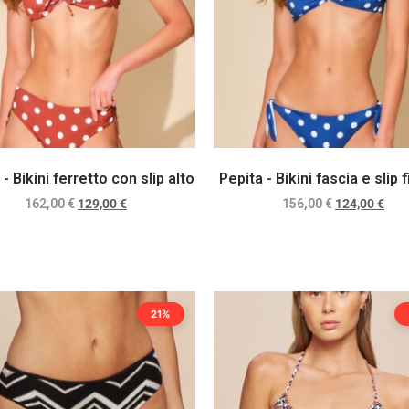
 - Bikini ferretto con slip alto
Pepita - Bikini fascia e slip 
162,00
€
129,00
€
156,00
€
124,00
€
Scegli
Scegli
21%