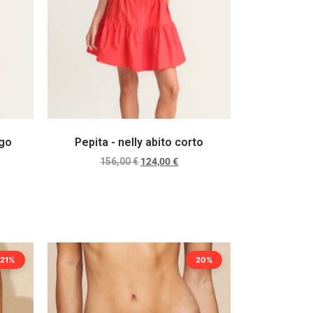
ngo
Pepita - nelly abito corto
156,00
€
124,00
€
Scegli
21%
20%