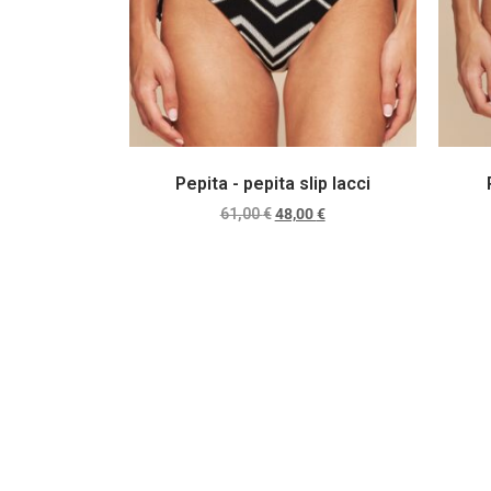
Pepita - pepita slip lacci
61,00
€
48,00
€
Scegli