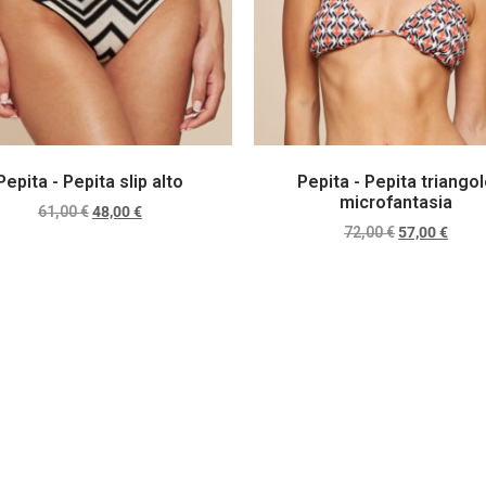
Pepita - Pepita slip alto
Pepita - Pepita triango
microfantasia
61,00
€
48,00
€
72,00
€
57,00
€
Scegli
Scegli