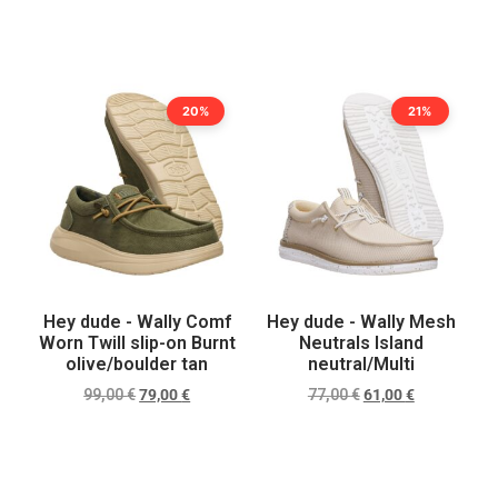
Scegli
Scegli
20%
21%
Hey dude - Wally Comf
Hey dude - Wally Mesh
Worn Twill slip-on Burnt
Neutrals Island
olive/boulder tan
neutral/Multi
99,00
€
79,00
€
77,00
€
61,00
€
Scegli
Scegli