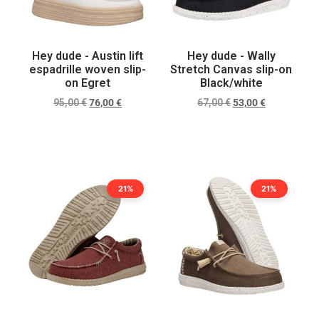
Hey dude - Austin lift
Hey dude - Wally
espadrille woven slip-
Stretch Canvas slip-on
on Egret
Black/white
95,00
€
76,00
€
67,00
€
53,00
€
Scegli
Scegli
21%
21%