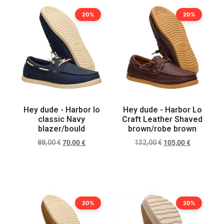
20%
20%
Hey dude - Harbor lo
Hey dude - Harbor Lo
classic Navy
Craft Leather Shaved
blazer/bould
brown/robe brown
88,00
€
70,00
€
132,00
€
105,00
€
Scegli
Scegli
20%
20%