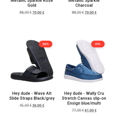
Metallic Sparkle Rose
Metallic Sparkle
Gold
Charcoal
88,00
€
70,00
€
88,00
€
70,00
€
Scegli
Scegli
20%
21%
Hey dude - Wave Alt
Hey dude - Wally Cru
Slide Straps Black/grey
Stretch Canvas slip-on
Ensign blue/multi
45,00
€
36,00
€
77,00
€
61,00
€